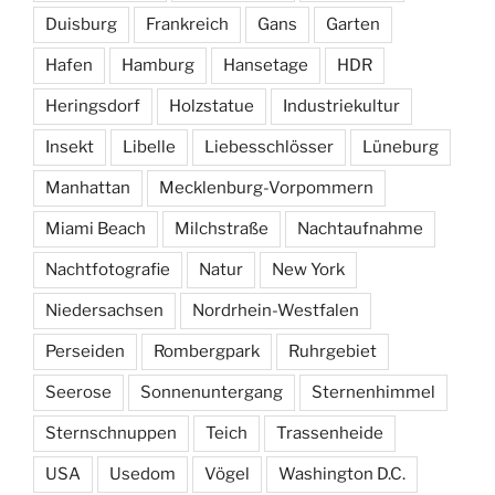
Duisburg
Frankreich
Gans
Garten
Hafen
Hamburg
Hansetage
HDR
Heringsdorf
Holzstatue
Industriekultur
Insekt
Libelle
Liebesschlösser
Lüneburg
Manhattan
Mecklenburg-Vorpommern
Miami Beach
Milchstraße
Nachtaufnahme
Nachtfotografie
Natur
New York
Niedersachsen
Nordrhein-Westfalen
Perseiden
Rombergpark
Ruhrgebiet
Seerose
Sonnenuntergang
Sternenhimmel
Sternschnuppen
Teich
Trassenheide
USA
Usedom
Vögel
Washington D.C.