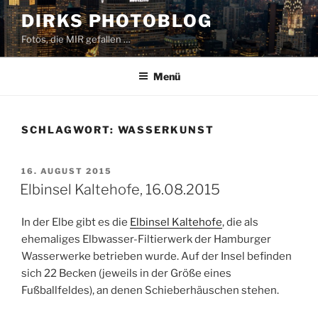
Zum
DIRKS PHOTOBLOG
Inhalt
Fotos, die MIR gefallen …
springen
Menü
SCHLAGWORT:
WASSERKUNST
VERÖFFENTLICHT
16. AUGUST 2015
AM
Elbinsel Kaltehofe, 16.08.2015
In der Elbe gibt es die
Elbinsel Kaltehofe
, die als
ehemaliges Elbwasser-Filtierwerk der Hamburger
Wasserwerke betrieben wurde. Auf der Insel befinden
sich 22 Becken (jeweils in der Größe eines
Fußballfeldes), an denen Schieberhäuschen stehen.