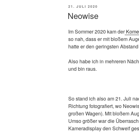
VERÖFFENTLICHT
21. JULI 2020
AM
Neowise
Im Sommer 2020 kam der
Komet
so nah, dass er mit bloßem Auge
hatte er den geringsten Abstan
Also habe ich in mehreren Näch
und bin raus.
So stand ich also am 21. Juli na
Richtung fotografiert, wo Neowis
großen Wagen). Mit bloßem Aug
Umso größer war die Überraschu
Kameradisplay den Schweif ge