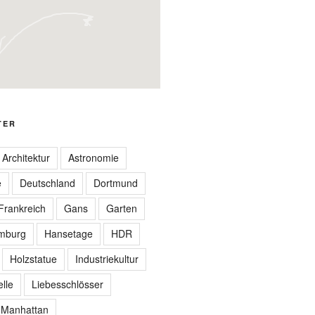
TER
Architektur
Astronomie
e
Deutschland
Dortmund
Frankreich
Gans
Garten
mburg
Hansetage
HDR
Holzstatue
Industriekultur
elle
Liebesschlösser
Manhattan