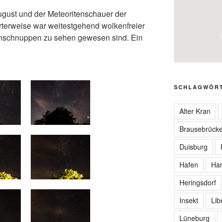
gust und der Meteoritenschauer der
terweise war weitestgehend wolkenfreier
rnschnuppen zu sehen gewesen sind. Ein
SCHLAGWÖR
Alter Kran
Brausebrück
Duisburg
Hafen
Ha
Heringsdorf
Insekt
Lib
Lüneburg