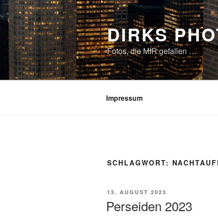
Zum
Inhalt
DIRKS PH
springen
Fotos, die MIR gefallen …
Impressum
SCHLAGWORT:
NACHTAUF
VERÖFFENTLICHT
13. AUGUST 2023
AM
Perseiden 2023