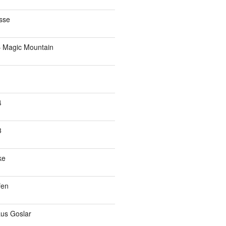
sse
 – Magic Mountain
4
3
ke
fen
us Goslar