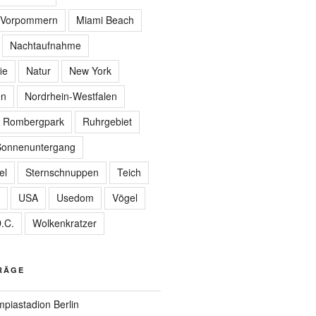
-Vorpommern
Miami Beach
Nachtaufnahme
ie
Natur
New York
en
Nordrhein-Westfalen
Rombergpark
Ruhrgebiet
Sonnenuntergang
el
Sternschnuppen
Teich
USA
Usedom
Vögel
.C.
Wolkenkratzer
RÄGE
piastadion Berlin