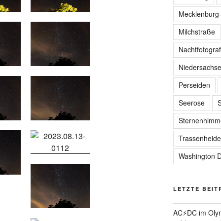
Mecklenburg
Milchstraße
Nachtfotograf
Niedersachs
Perseiden
Seerose
Sternenhimm
Trassenheide
Washington D
LETZTE BEIT
AC⚡️DC im Olym