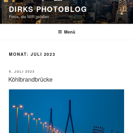
Zum
DIRKS PHOTOBLOG
Inhalt
Fotos, die MIR gefallen …
springen
Menü
MONAT:
JULI 2023
VERÖFFENTLICHT
9. JULI 2023
AM
Köhlbrandbrücke