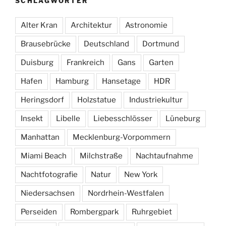
SCHLAGWÖRTER
Alter Kran
Architektur
Astronomie
Brausebrücke
Deutschland
Dortmund
Duisburg
Frankreich
Gans
Garten
Hafen
Hamburg
Hansetage
HDR
Heringsdorf
Holzstatue
Industriekultur
Insekt
Libelle
Liebesschlösser
Lüneburg
Manhattan
Mecklenburg-Vorpommern
Miami Beach
Milchstraße
Nachtaufnahme
Nachtfotografie
Natur
New York
Niedersachsen
Nordrhein-Westfalen
Perseiden
Rombergpark
Ruhrgebiet