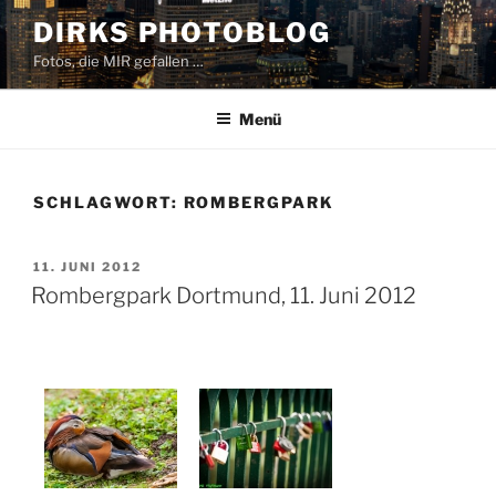
Zum
DIRKS PHOTOBLOG
Inhalt
Fotos, die MIR gefallen …
springen
Menü
SCHLAGWORT:
ROMBERGPARK
VERÖFFENTLICHT
11. JUNI 2012
AM
Rombergpark Dortmund, 11. Juni 2012