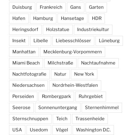
Duisburg
Frankreich
Gans
Garten
Hafen
Hamburg
Hansetage
HDR
Heringsdorf
Holzstatue
Industriekultur
Insekt
Libelle
Liebesschlösser
Lüneburg
Manhattan
Mecklenburg-Vorpommern
Miami Beach
Milchstraße
Nachtaufnahme
Nachtfotografie
Natur
New York
Niedersachsen
Nordrhein-Westfalen
Perseiden
Rombergpark
Ruhrgebiet
Seerose
Sonnenuntergang
Sternenhimmel
Sternschnuppen
Teich
Trassenheide
USA
Usedom
Vögel
Washington D.C.