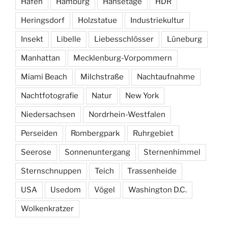
Hafen
Hamburg
Hansetage
HDR
Heringsdorf
Holzstatue
Industriekultur
Insekt
Libelle
Liebesschlösser
Lüneburg
Manhattan
Mecklenburg-Vorpommern
Miami Beach
Milchstraße
Nachtaufnahme
Nachtfotografie
Natur
New York
Niedersachsen
Nordrhein-Westfalen
Perseiden
Rombergpark
Ruhrgebiet
Seerose
Sonnenuntergang
Sternenhimmel
Sternschnuppen
Teich
Trassenheide
USA
Usedom
Vögel
Washington D.C.
Wolkenkratzer