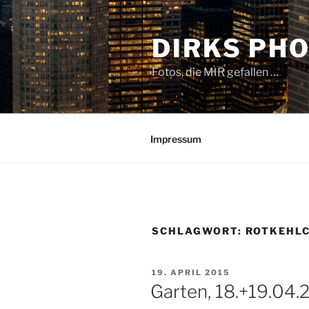
Zum
Inhalt
DIRKS PH
springen
Fotos, die MIR gefallen …
Impressum
SCHLAGWORT:
ROTKEHL
VERÖFFENTLICHT
19. APRIL 2015
AM
Garten, 18.+19.04.