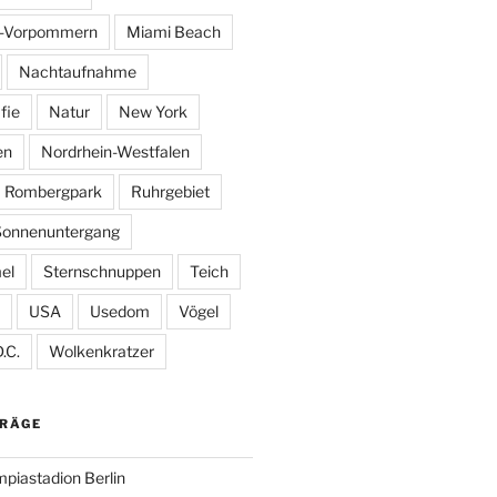
g-Vorpommern
Miami Beach
Nachtaufnahme
fie
Natur
New York
en
Nordrhein-Westfalen
Rombergpark
Ruhrgebiet
Sonnenuntergang
el
Sternschnuppen
Teich
USA
Usedom
Vögel
.C.
Wolkenkratzer
TRÄGE
piastadion Berlin