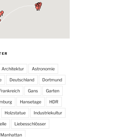
TER
Architektur
Astronomie
e
Deutschland
Dortmund
Frankreich
Gans
Garten
mburg
Hansetage
HDR
Holzstatue
Industriekultur
elle
Liebesschlösser
Manhattan