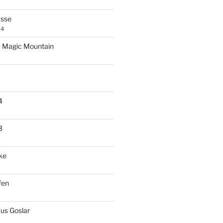
üsse
24
 – Magic Mountain
4
3
ke
fen
us Goslar