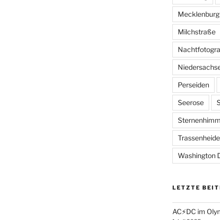
Mecklenbur
Milchstraße
Nachtfotogra
Niedersachs
Perseiden
Seerose
Sternenhimm
Trassenheide
Washington D
LETZTE BEI
AC⚡️DC im Olym