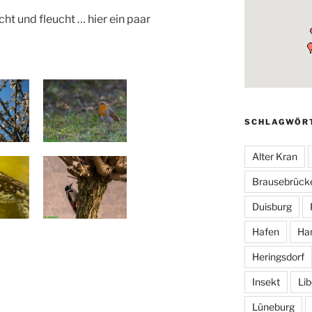
ht und fleucht … hier ein paar
SCHLAGWÖR
Alter Kran
Brausebrück
Duisburg
Hafen
Ha
Heringsdorf
Insekt
Lib
Lüneburg