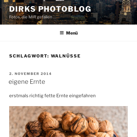
Zum
DIRKS PHOTOBLOG
Inhalt
Fotos, die MIR gefallen …
springen
Menü
SCHLAGWORT:
WALNÜSSE
VERÖFFENTLICHT
2. NOVEMBER 2014
AM
eigene Ernte
erstmals richtig fette Ernte eingefahren