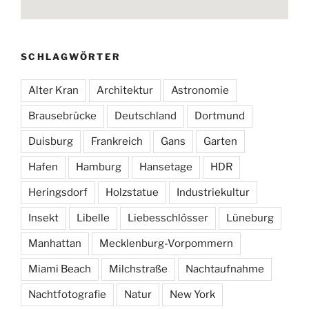
SCHLAGWÖRTER
Alter Kran
Architektur
Astronomie
Brausebrücke
Deutschland
Dortmund
Duisburg
Frankreich
Gans
Garten
Hafen
Hamburg
Hansetage
HDR
Heringsdorf
Holzstatue
Industriekultur
Insekt
Libelle
Liebesschlösser
Lüneburg
Manhattan
Mecklenburg-Vorpommern
Miami Beach
Milchstraße
Nachtaufnahme
Nachtfotografie
Natur
New York