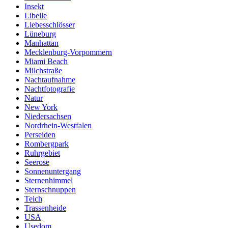
Insekt
Libelle
Liebesschlösser
Lüneburg
Manhattan
Mecklenburg-Vorpommern
Miami Beach
Milchstraße
Nachtaufnahme
Nachtfotografie
Natur
New York
Niedersachsen
Nordrhein-Westfalen
Perseiden
Rombergpark
Ruhrgebiet
Seerose
Sonnenuntergang
Sternenhimmel
Sternschnuppen
Teich
Trassenheide
USA
Usedom