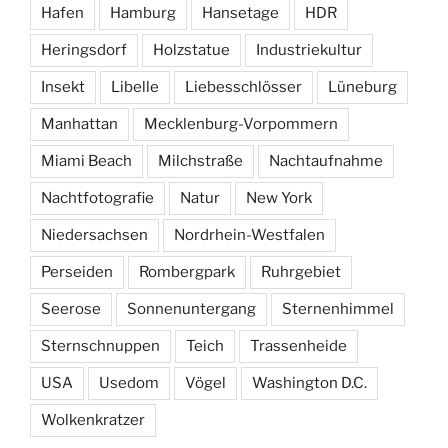
Hafen
Hamburg
Hansetage
HDR
Heringsdorf
Holzstatue
Industriekultur
Insekt
Libelle
Liebesschlösser
Lüneburg
Manhattan
Mecklenburg-Vorpommern
Miami Beach
Milchstraße
Nachtaufnahme
Nachtfotografie
Natur
New York
Niedersachsen
Nordrhein-Westfalen
Perseiden
Rombergpark
Ruhrgebiet
Seerose
Sonnenuntergang
Sternenhimmel
Sternschnuppen
Teich
Trassenheide
USA
Usedom
Vögel
Washington D.C.
Wolkenkratzer