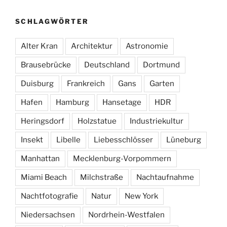
SCHLAGWÖRTER
Alter Kran
Architektur
Astronomie
Brausebrücke
Deutschland
Dortmund
Duisburg
Frankreich
Gans
Garten
Hafen
Hamburg
Hansetage
HDR
Heringsdorf
Holzstatue
Industriekultur
Insekt
Libelle
Liebesschlösser
Lüneburg
Manhattan
Mecklenburg-Vorpommern
Miami Beach
Milchstraße
Nachtaufnahme
Nachtfotografie
Natur
New York
Niedersachsen
Nordrhein-Westfalen