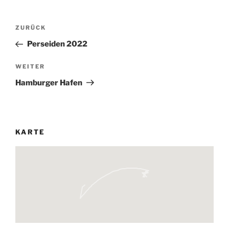
Beitrags-
Vorheriger
ZURÜCK
Navigation
Beitrag
Perseiden 2022
Nächster
WEITER
Beitrag
Hamburger Hafen
KARTE