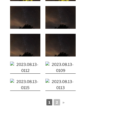
1
2
►