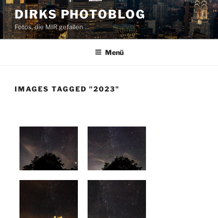
Zum
DIRKS PHOTOBLOG
Inhalt
Fotos, die MIR gefallen …
springen
Menü
IMAGES TAGGED "2023"